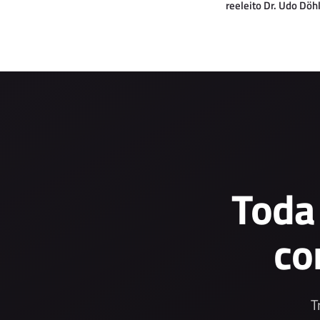
reeleito Dr. Udo Döh
Toda
co
T