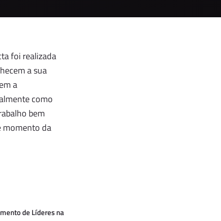
a foi realizada
onhecem a sua
dem a
ipalmente como
rabalho bem
te momento da
mento de Líderes na