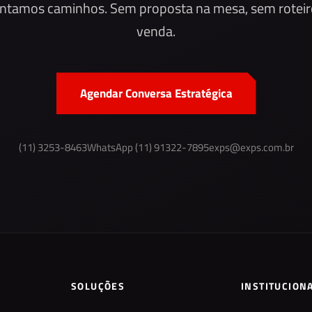
ntamos caminhos. Sem proposta na mesa, sem roteir
venda.
Agendar Conversa Estratégica
(11) 3253-8463
WhatsApp (11) 91322-7895
exps@exps.com.br
SOLUÇÕES
INSTITUCION