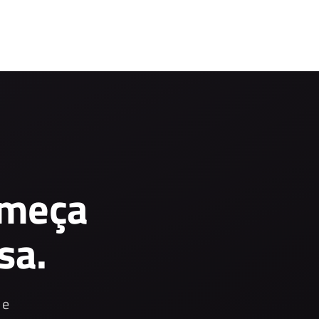
omeça
sa.
 e