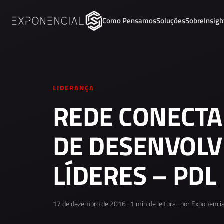
Como Pensamos
Soluções
Sobre
Insigh
LIDERANÇA
REDE CONECTA
DE DESENVOLV
LÍDERES – PDL
17 de dezembro de 2016 · 1 min de leitura · por Exponencia