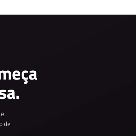
omeça
sa.
 e
o de