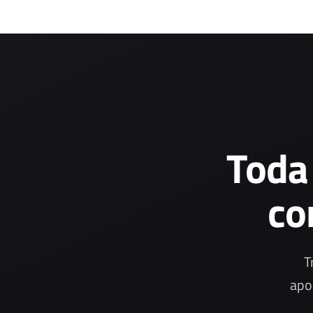
Toda
co
T
apo