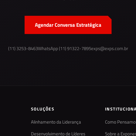
Agendar Conversa Estratégica
(11) 3253-8463
WhatsApp (11) 91322-7895
exps@exps.com.br
SOLUÇÕES
INSTITUCION
Alinhamento da Liderança
Como Pensamo
Desenvolvimento de Líderes
Sobre a Exponen