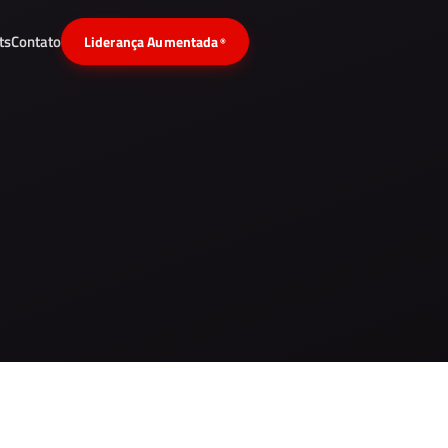
ts
Contato
Liderança Aumentada
®