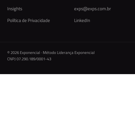
Insights
exps@exps.com.br
Política de Privacidade
LinkedIn
© 2026 Exponencial · Método Liderança Exponencial
CNPJ 07.290.189/0001-43