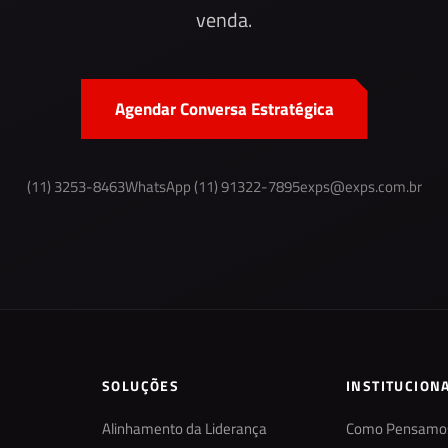
venda.
Agendar Conversa Estratégica
(11) 3253-8463
WhatsApp (11) 91322-7895
exps@exps.com.br
SOLUÇÕES
INSTITUCION
Alinhamento da Liderança
Como Pensamo