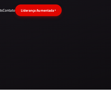
ts
Contato
Liderança Aumentada
®