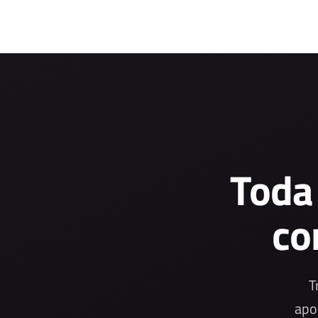
Toda
co
T
apo