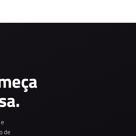
omeça
sa.
 e
o de