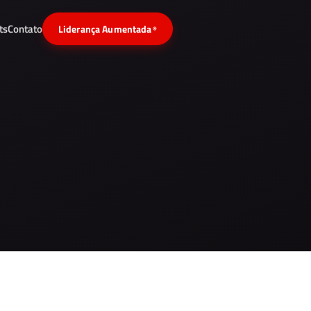
ts
Contato
Liderança Aumentada
®