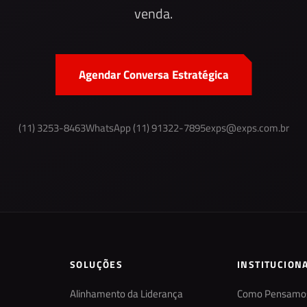
venda.
Agendar Conversa Estratégica
(11) 3253-8463
WhatsApp (11) 91322-7895
exps@exps.com.br
SOLUÇÕES
INSTITUCION
Alinhamento da Liderança
Como Pensamo