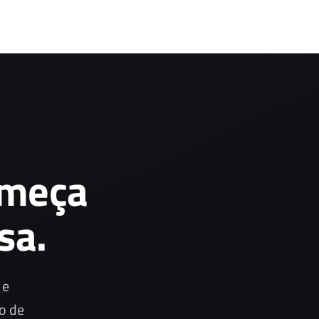
omeça
sa.
 e
o de