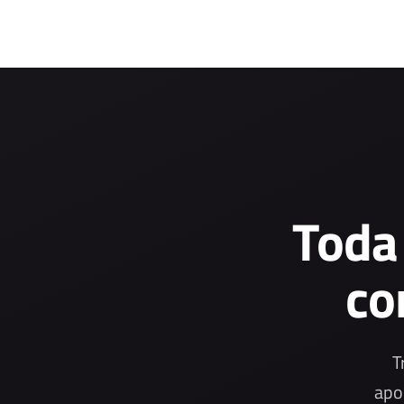
Toda
co
T
apo