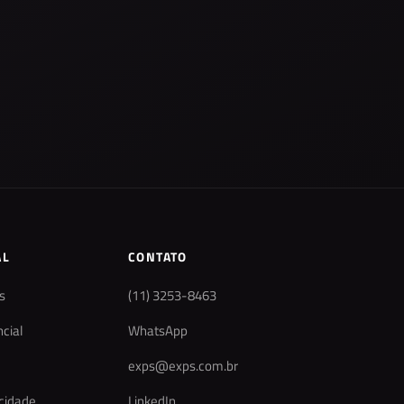
AL
CONTATO
s
(11) 3253-8463
cial
WhatsApp
exps@exps.com.br
acidade
LinkedIn