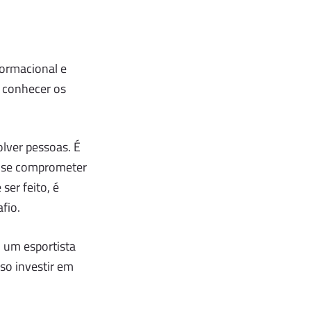
formacional e
o conhecer os
olver pessoas. É
e se comprometer
er feito, é
fio.
 um esportista
so investir em