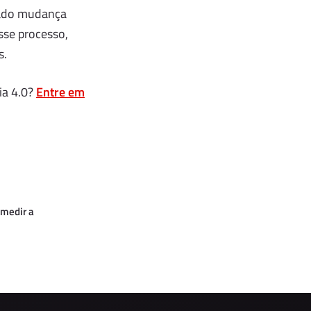
ocado mudança
sse processo,
s.
ia 4.0?
Entre em
 medir a