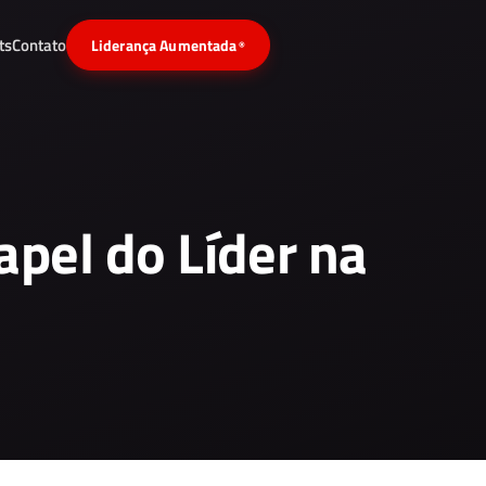
ts
Contato
Liderança Aumentada
®
apel do Líder na