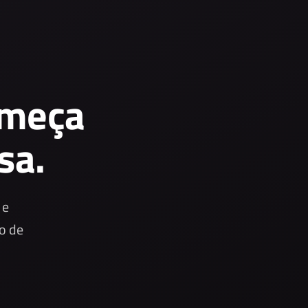
omeça
sa.
 e
o de