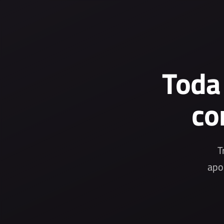
Toda
co
T
apo