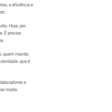
as, a eficiência e
etc.
to. Hoje, por
. É preciso
ia.
qui, quem manda
utoridade, que é
laboradores a
esse modo,