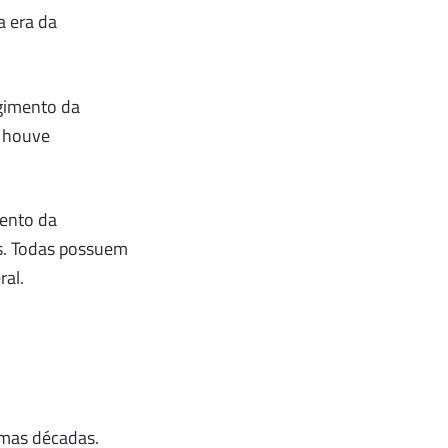
a era da
rgimento da
, houve
mento da
ias. Todas possuem
ral.
imas décadas.