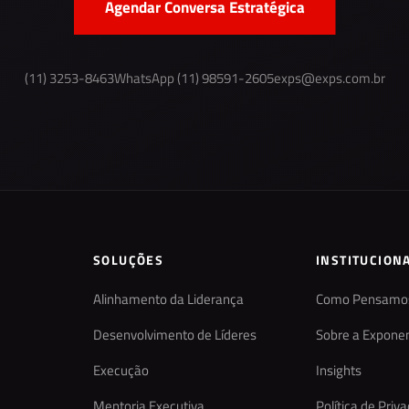
Agendar Conversa Estratégica
(11) 3253-8463
WhatsApp (11) 98591-2605
exps@exps.com.br
SOLUÇÕES
INSTITUCION
Alinhamento da Liderança
Como Pensamo
Desenvolvimento de Líderes
Sobre a Exponen
Execução
Insights
Mentoria Executiva
Política de Priv