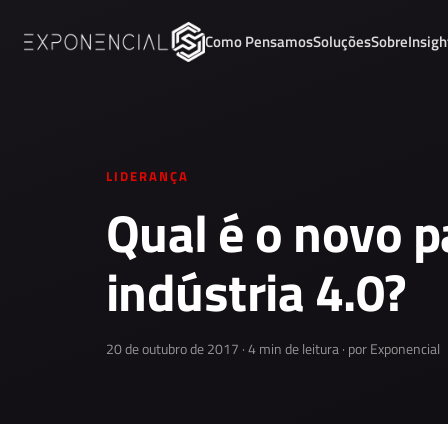
Como Pensamos
Soluções
Sobre
Insigh
LIDERANÇA
Qual é o novo p
indústria 4.0?
20 de outubro de 2017 · 4 min de leitura · por Exponencial