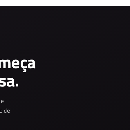
omeça
sa.
 e
o de