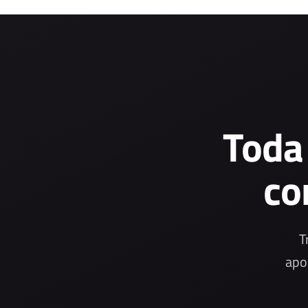
Toda
co
T
apo