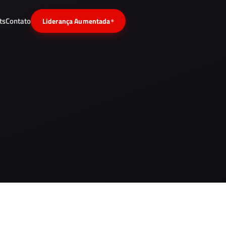
ts
Contato
Liderança Aumentada
®