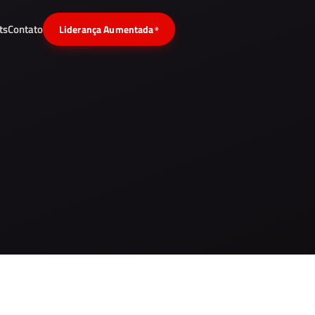
ts
Contato
Liderança Aumentada
®