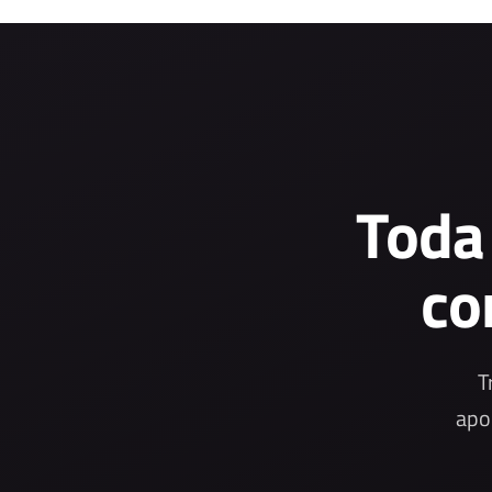
Toda
co
T
apo