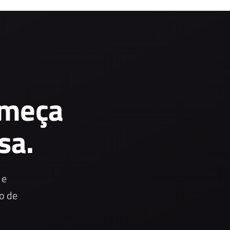
omeça
sa.
 e
o de