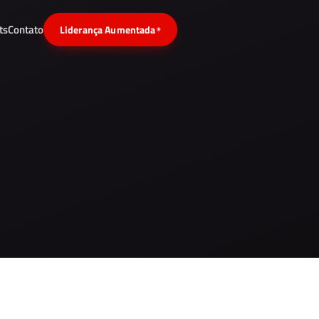
ts
Contato
Liderança Aumentada
®