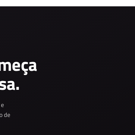
omeça
sa.
 e
o de