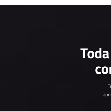
Toda
co
T
apo